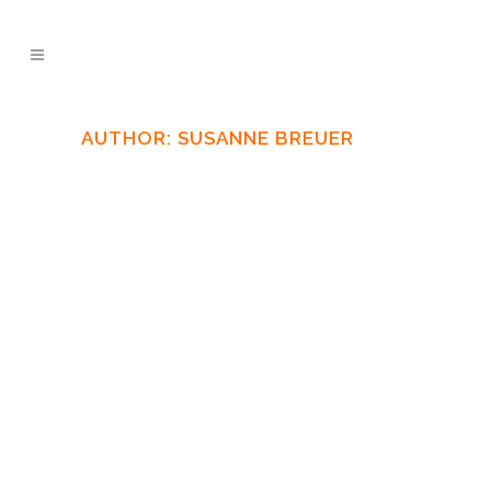
AUTHOR: SUSANNE BREUER
17 DEZEMBER, 2017
IN
NEWS