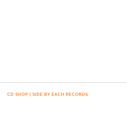
07 DEZEMBER, 2017
IN
NEWS
Aufnahmen „The
Hockey Project (2)“
– Tag 9 – 12.
August, Köln
CD SHOP | SIDE BY EACH RECORDS