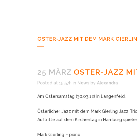
OSTER-JAZZ MIT DEM MARK GIERLIN
25 MÄRZ
OSTER-JAZZ MIT
Posted at 15:57h
in
News
by
Alexandra
Am Ostersamstag (30.03.12) in Langenfeld.
Österlicher Jazz mit dem Mark Gierling Jazz T
Auftritte auf dem Kirchentag in Hamburg spiele
Mark Gierling – piano