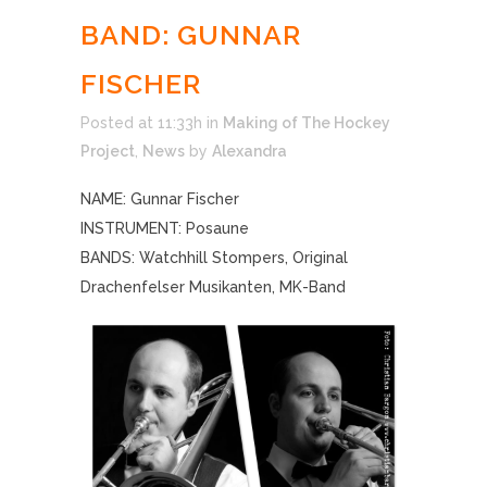
BAND: GUNNAR
FISCHER
Posted at 11:33h
in
Making of The Hockey
Project
,
News
by
Alexandra
NAME: Gunnar Fischer
INSTRUMENT: Posaune
BANDS: Watchhill Stompers, Original
Drachenfelser Musikanten, MK-Band